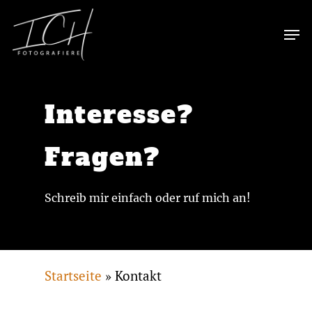
Skip
Men
to
main
content
Interesse?
Fragen?
Schreib mir einfach oder ruf mich an!
Startseite
»
Kontakt